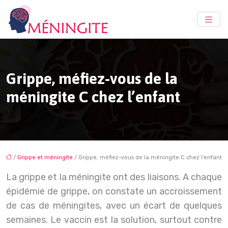
Grippe, méfiez-vous de la
méningite C chez l’enfant
/
Grippe et méningite
/ Grippe, méfiez-vous de la méningite C chez l’enfant
La grippe et la méningite ont des liaisons. A chaque
épidémie de grippe, on constate un accroissement
de cas de méningites, avec un écart de quelques
semaines. Le vaccin est la solution, surtout contre