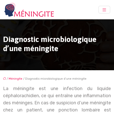
Diagnostic microbiologique
d’une méningite
/
Méningite
/ Diagnostic microbiologique d’une méningite
La méningite est une infection du liquide
céphalorachidien, ce qui entraîne une inflammation
des méninges. En cas de suspicion d’une méningite
chez un patient, une ponction lombaire est